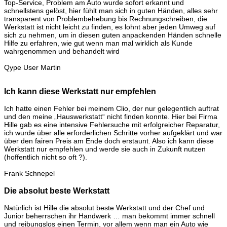
Top-Service, Problem am Auto wurde sofort erkannt und
schnellstens gelöst, hier fühlt man sich in guten Händen, alles sehr
transparent von Problembehebung bis Rechnungschreiben, die
Werkstatt ist nicht leicht zu finden, es lohnt aber jeden Umweg auf
sich zu nehmen, um in diesen guten anpackenden Händen schnelle
Hilfe zu erfahren, wie gut wenn man mal wirklich als Kunde
wahrgenommen und behandelt wird
Qype User Martin
Ich kann diese Werkstatt nur empfehlen
Ich hatte einen Fehler bei meinem Clio, der nur gelegentlich auftrat
und den meine „Hauswerkstatt“ nicht finden konnte. Hier bei Firma
Hille gab es eine intensive Fehlersuche mit erfolgreicher Reparatur,
ich wurde über alle erforderlichen Schritte vorher aufgeklärt und war
über den fairen Preis am Ende doch erstaunt. Also ich kann diese
Werkstatt nur empfehlen und werde sie auch in Zukunft nutzen
(hoffentlich nicht so oft ?).
Frank Schnepel
Die absolut beste Werkstatt
Natürlich ist Hille die absolut beste Werkstatt und der Chef und
Junior beherrschen ihr Handwerk … man bekommt immer schnell
und reibungslos einen Termin, vor allem wenn man ein Auto wie