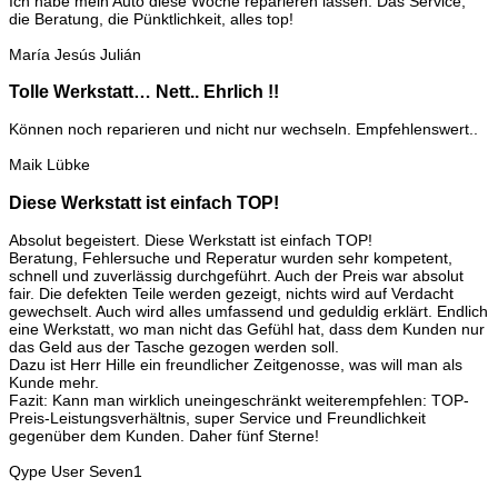
Ich habe mein Auto diese Woche reparieren lassen. Das Service,
die Beratung, die Pünktlichkeit, alles top!
María Jesús Julián
Tolle Werkstatt… Nett.. Ehrlich !!
Können noch reparieren und nicht nur wechseln. Empfehlenswert..
Maik Lübke
Diese Werkstatt ist einfach TOP!
Absolut begeistert. Diese Werkstatt ist einfach TOP!
Beratung, Fehlersuche und Reperatur wurden sehr kompetent,
schnell und zuverlässig durchgeführt. Auch der Preis war absolut
fair. Die defekten Teile werden gezeigt, nichts wird auf Verdacht
gewechselt. Auch wird alles umfassend und geduldig erklärt. Endlich
eine Werkstatt, wo man nicht das Gefühl hat, dass dem Kunden nur
das Geld aus der Tasche gezogen werden soll.
Dazu ist Herr Hille ein freundlicher Zeitgenosse, was will man als
Kunde mehr.
Fazit: Kann man wirklich uneingeschränkt weiterempfehlen: TOP-
Preis-Leistungsverhältnis, super Service und Freundlichkeit
gegenüber dem Kunden. Daher fünf Sterne!
Qype User Seven1